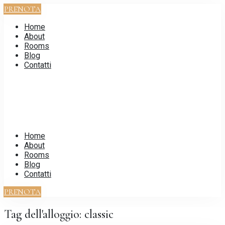
PRENOTA
Home
About
Rooms
Blog
Contatti
Home
About
Rooms
Blog
Contatti
PRENOTA
Tag dell'alloggio:
classic