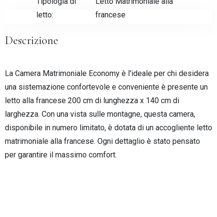
Tipologia di
Letto Matrimoniale alla
letto:
francese
Descrizione
Check-in
La Camera Matrimoniale Economy è l'ideale per chi desidera
una sistemazione confortevole e conveniente è presente un
letto alla francese 200 cm di lunghezza x 140 cm di
Check-out
larghezza. Con una vista sulle montagne, questa camera,
disponibile in numero limitato, è dotata di un accogliente letto
matrimoniale alla francese. Ogni dettaglio è stato pensato
Adulti
Bambini
per garantire il massimo comfort.
CHIEDI INFO